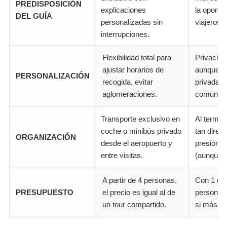
PREDISPOSICIÓN
explicaciones
la oportu
DEL GUÍA
personalizadas sin
viajeros.
interrupciones.
Flexibilidad total para
Privacida
ajustar horarios de
aunque l
PERSONALIZACIÓN
recogida, evitar
privadas,
aglomeraciones.
comunes 
Transporte exclusivo en
Al termina
coche o minibús privado
tan direc
ORGANIZACIÓN
desde el aeropuerto y
presión p
entre visitas.
(aunque n
A partir de 4 personas,
Con 1 o 2
PRESUPUESTO
el precio es igual al de
persona 
un tour compartido.
si más c