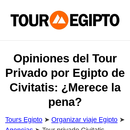
Skip
to
content
Opiniones del Tour
Privado por Egipto de
Civitatis: ¿Merece la
pena?
Tours Egipto
➤
Organizar viaje Egipto
➤
Agencias
➤
Tour privado Civitatis