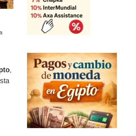
ra
pto
,
sta